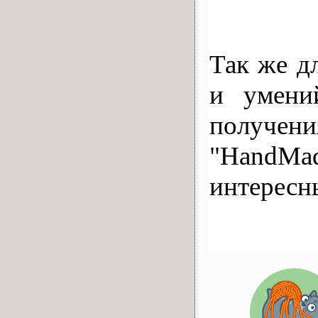
Так же д
и умени
получени
"HandMad
интересн