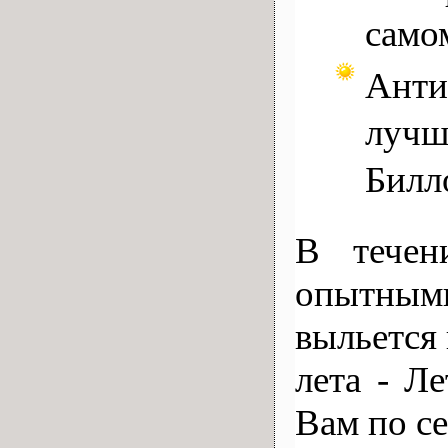
само
Анти
лучш
Билл
В течен
опытными
выльется
лета - Л
Вам по с