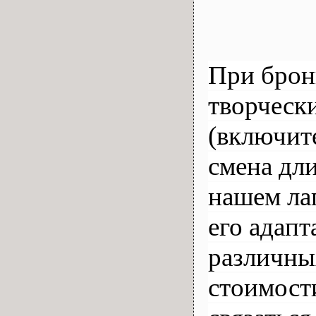
При брон
творчески
(включит
смена дли
нашем лаг
его адапт
различных
стоимост