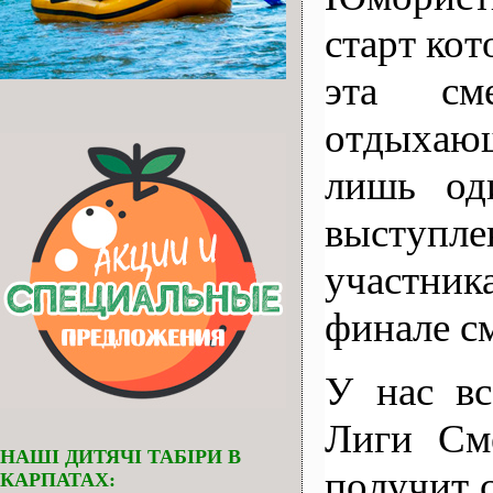
старт кот
эта см
отдыхающ
лишь од
выступл
участник
финале с
У нас вс
Лиги См
НАШІ ДИТЯЧІ ТАБІРИ В
получит 
КАРПАТАХ: