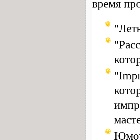
время пр
"Лет
"Рас
кото
"Imp
котор
импр
масте
Юмор