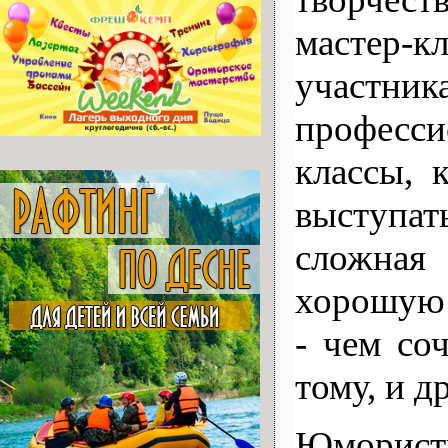
мастер-к
участни
професси
классы, 
выступат
сложная
хорошую 
- чем со
тому, и д
Юморист